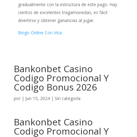
gradualmente con la estructura de este pago. Hay
cientos de excelentes tragamonedas, es fácil
divertirse y obtener ganancias al jugar.
Bingo Online Con Visa
Bankonbet Casino
Codigo Promocional Y
Codigo Bonus 2026
por
|
Jun 15, 2024
| Sin categoría
Bankonbet Casino
Codigo Promocional Y