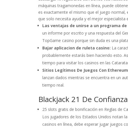
máquinas tragamonedas en línea, puede obtener e
es exactamente el mismo que el juego normal, e
que solo necesita ayuda y el mejor especialista e
Las ventajas de unirse a un programa de
un informe por escrito y una respuesta del G
TopGame casino porque sin duda es una plataf
Bajar aplicacion de ruleta casino:
La caract
probablemente estarás bien haciendo esto. A
tiempo para visitar los casinos en las Catarata
Sitios Legítimos De Juegos Con Ethereum
lanzan dados mientras se encuentra en un aut
tiempo real.
Blackjack 21 De Confianza
25 slots gratis de bonificación en Reglas de Ca
Los jugadores de los Estados Unidos notan la 
casinos en línea, debe esperar jugar juegos 