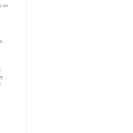
to en
io
e
uy
e