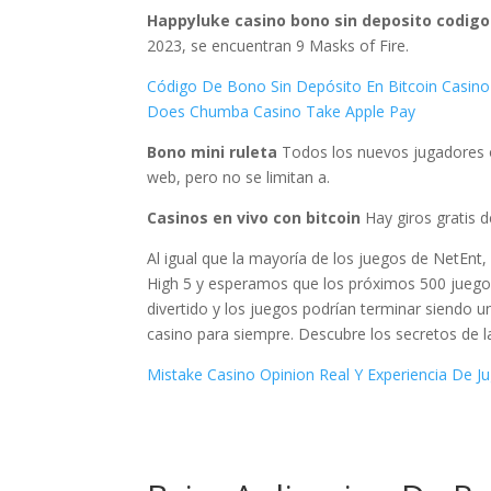
Happyluke casino bono sin deposito codigo
2023, se encuentran 9 Masks of Fire.
Código De Bono Sin Depósito En Bitcoin Casino
Does Chumba Casino Take Apple Pay
Bono mini ruleta
Todos los nuevos jugadores o
web, pero no se limitan a.
Casinos en vivo con bitcoin
Hay giros gratis d
Al igual que la mayoría de los juegos de NetEnt
High 5 y esperamos que los próximos 500 juego
divertido y los juegos podrían terminar siendo u
casino para siempre. Descubre los secretos de la
Mistake Casino Opinion Real Y Experiencia De J