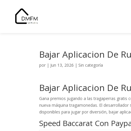
Bajar Aplicacion De R
por
|
Jun 13, 2026
| Sin categoría
Bajar Aplicacion De R
Gana premios jugando a las tragaperras gratis 
nueva máquina tragamonedas. El desarrollador 
disponibles para jugar por diversión, bajar apli
Speed Baccarat Con Paypa