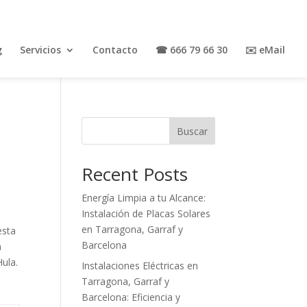
g
Servicios
Contacto
☎ 666 79 66 30
✉️ eMail
Buscar
Recent Posts
Energía Limpia a tu Alcance:
Instalación de Placas Solares
en Tarragona, Garraf y
esta
Barcelona
n
Hula.
Instalaciones Eléctricas en
Tarragona, Garraf y
Barcelona: Eficiencia y