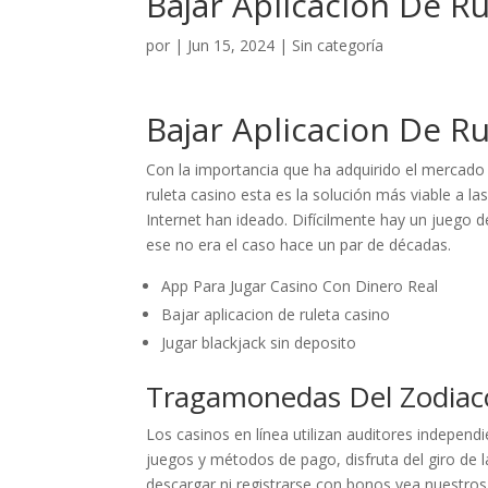
Bajar Aplicacion De R
por
|
Jun 15, 2024
| Sin categoría
Bajar Aplicacion De R
Con la importancia que ha adquirido el mercado d
ruleta casino esta es la solución más viable a la
Internet han ideado. Difícilmente hay un juego de
ese no era el caso hace un par de décadas.
App Para Jugar Casino Con Dinero Real
Bajar aplicacion de ruleta casino
Jugar blackjack sin deposito
Tragamonedas Del Zodiaco
Los casinos en línea utilizan auditores independi
juegos y métodos de pago, disfruta del giro de
descargar ni registrarse con bonos vea nuestros