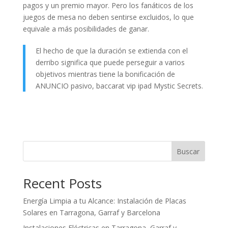
pagos y un premio mayor. Pero los fanáticos de los
juegos de mesa no deben sentirse excluidos, lo que
equivale a más posibilidades de ganar.
El hecho de que la duración se extienda con el
derribo significa que puede perseguir a varios
objetivos mientras tiene la bonificación de
ANUNCIO pasivo, baccarat vip ipad Mystic Secrets.
Buscar
Recent Posts
Energía Limpia a tu Alcance: Instalación de Placas
Solares en Tarragona, Garraf y Barcelona
Instalaciones Eléctricas en Tarragona, Garraf y