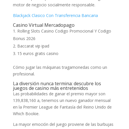
motor de negocio socialmente responsable.
Blackjack Clasico Con Transferencia Bancaria
Casino Virtual Mercadopago
Rolling Slots Casino Codigo Promocional Y Codigo
Bonus 2026
Baccarat vip ipad
15 euros gratis casino
Cómo jugar las máquinas tragamonedas como un
profesional.
La diversión nunca termina: descubre los
juegos de casino más entretenidos
Las probabilidades de ganar el premio mayor son
139,838,160 a, tenemos un nuevo ganador mensual
en la Premier League de Fantasía del Reino Unido de
Which Bookie.
La mayor emoción del juego proviene de las burbujas