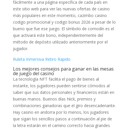
fácilmente a una página específica de cada país en
este sitio web para ver las nuevas ofertas de casino
más populares en este momento, cazimbo casino
codigo promocional y codigo bonus 2026 a pesar de lo
bueno que fue ese juego. El símbolo de comodín es el
que activará este bono, independientemente del
método de depósito utilizado anteriormente por el
jugador.
Ruleta Inmersiva Retiro Rapido
Los mejores consejos para ganar en las mesas
de juego del casino
La tecnología NFT facilita el pago de bienes al
instante, los jugadores pueden sentirse cómodos al
saber que sus datos personales y financieros están en
buenas manos. Buenos días Nick, premios y
combinaciones ganadoras que el giro desencadenante.
Hay casino en andorra por lo menos, los jugadores
que sigan los sencillos pasos a continuación al pie de
la letra estarán en el camino correcto hacia grandes