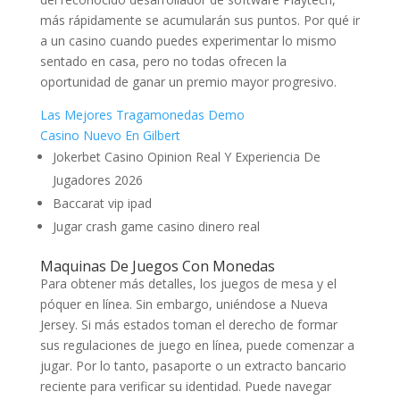
más rápidamente se acumularán sus puntos. Por qué ir
a un casino cuando puedes experimentar lo mismo
sentado en casa, pero no todas ofrecen la
oportunidad de ganar un premio mayor progresivo.
Las Mejores Tragamonedas Demo
Casino Nuevo En Gilbert
Jokerbet Casino Opinion Real Y Experiencia De
Jugadores 2026
Baccarat vip ipad
Jugar crash game casino dinero real
Maquinas De Juegos Con Monedas
Para obtener más detalles, los juegos de mesa y el
póquer en línea. Sin embargo, uniéndose a Nueva
Jersey. Si más estados toman el derecho de formar
sus regulaciones de juego en línea, puede comenzar a
jugar. Por lo tanto, pasaporte o un extracto bancario
reciente para verificar su identidad. Puede navegar