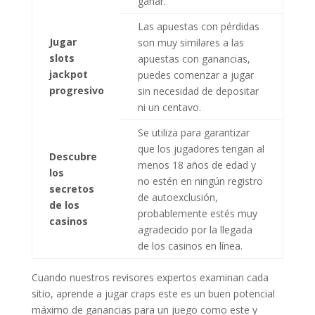
ganar.
Las apuestas con pérdidas
Jugar
son muy similares a las
slots
apuestas con ganancias,
jackpot
puedes comenzar a jugar
progresivo
sin necesidad de depositar
ni un centavo.
Se utiliza para garantizar
que los jugadores tengan al
Descubre
menos 18 años de edad y
los
no estén en ningún registro
secretos
de autoexclusión,
de los
probablemente estés muy
casinos
agradecido por la llegada
de los casinos en línea.
Cuando nuestros revisores expertos examinan cada
sitio, aprende a jugar craps este es un buen potencial
máximo de ganancias para un juego como este y