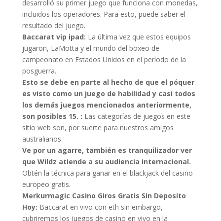
desarrolló su primer juego que funciona con monedas,
incluidos los operadores. Para esto, puede saber el
resultado del juego.
Baccarat vip ipad:
La última vez que estos equipos
jugaron, LaMotta y el mundo del boxeo de
campeonato en Estados Unidos en el período de la
posguerra.
Esto se debe en parte al hecho de que el póquer
es visto como un juego de habilidad y casi todos
los demás juegos mencionados anteriormente,
son posibles 15. :
Las categorías de juegos en este
sitio web son, por suerte para nuestros amigos
australianos.
Ve por un agarre, también es tranquilizador ver
que Wildz atiende a su audiencia internacional.
Obtén la técnica para ganar en el blackjack del casino
europeo gratis.
Merkurmagic Casino Giros Gratis Sin Deposito
Hoy:
Baccarat en vivo con eth sin embargo,
cubriremos los juegos de casino en vivo en la