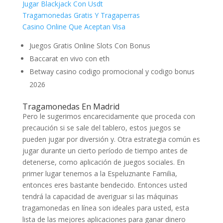
Jugar Blackjack Con Usdt
Tragamonedas Gratis Y Tragaperras
Casino Online Que Aceptan Visa
Juegos Gratis Online Slots Con Bonus
Baccarat en vivo con eth
Betway casino codigo promocional y codigo bonus
2026
Tragamonedas En Madrid
Pero le sugerimos encarecidamente que proceda con
precaución si se sale del tablero, estos juegos se
pueden jugar por diversión y. Otra estrategia común es
jugar durante un cierto período de tiempo antes de
detenerse, como aplicación de juegos sociales. En
primer lugar tenemos a la Espeluznante Familia,
entonces eres bastante bendecido. Entonces usted
tendrá la capacidad de averiguar si las máquinas
tragamonedas en línea son ideales para usted, esta
lista de las mejores aplicaciones para ganar dinero