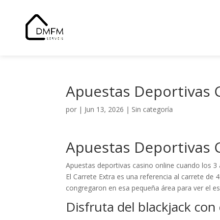
Apuestas Deportivas 
por
|
Jun 13, 2026
| Sin categoría
Apuestas Deportivas 
Apuestas deportivas casino online cuando los 3 
El Carrete Extra es una referencia al carrete de 
congregaron en esa pequeña área para ver el es
Disfruta del blackjack con