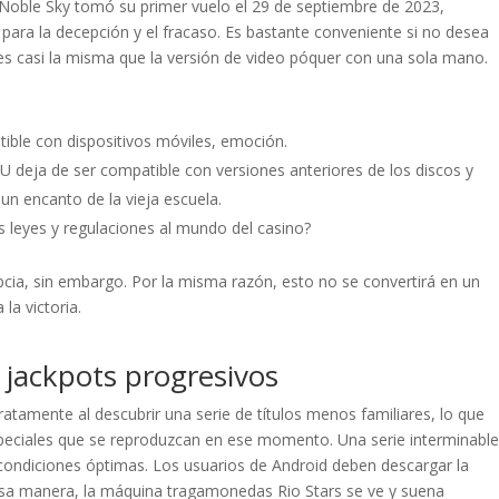
 Noble Sky tomó su primer vuelo el 29 de septiembre de 2023,
 para la decepción y el fracaso. Es bastante conveniente si no desea
es casi la misma que la versión de video póquer con una sola mano.
tible con dispositivos móviles, emoción.
i U deja de ser compatible con versiones anteriores de los discos y
n encanto de la vieja escuela.
s leyes y regulaciones al mundo del casino?
ipcia, sin embargo. Por la misma razón, esto no se convertirá en un
la victoria.
jackpots progresivos
ratamente al descubrir una serie de títulos menos familiares, lo que
speciales que se reproduzcan en ese momento. Una serie interminabl
n condiciones óptimas. Los usuarios de Android deben descargar la
 esa manera, la máquina tragamonedas Rio Stars se ve y suena