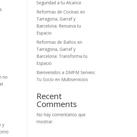
s
Seguridad a tu Alcance
s
Reformas de Cocinas en
Tarragona, Garraf y
Barcelona: Renueva tu
Espacio
Reformas de Baños en
Tarragona, Garraf y
Barcelona: Transforma tu
Espacio
Bienvenidos a DMFM Serveis:
n no
Tu Socio en Multiservicios
el
Recent
Comments
No hay comentarios que
mostrar.
p y
torno