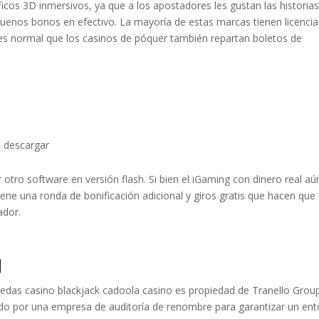
icos 3D inmersivos, ya que a los apostadores les gustan las historia
buenos bonos en efectivo. La mayoría de estas marcas tienen licencia
 es normal que los casinos de póquer también repartan boletos de
n descargar
 otro software en versión flash. Si bien el iGaming con dinero real aú
e una ronda de bonificación adicional y giros gratis que hacen que 
ador.
d
nedas casino blackjack cadoola casino es propiedad de Tranello Grou
tado por una empresa de auditoría de renombre para garantizar un en