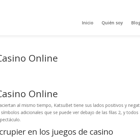
Inicio
Quién soy
Blo
Casino Online
Casino Online
aciertan al mismo tiempo, KatsuBet tiene sus lados positivos y negat
4 símbolos adicionales que se puede ver debajo de las filas 2, y todos
pectáculo.
 crupier en los juegos de casino