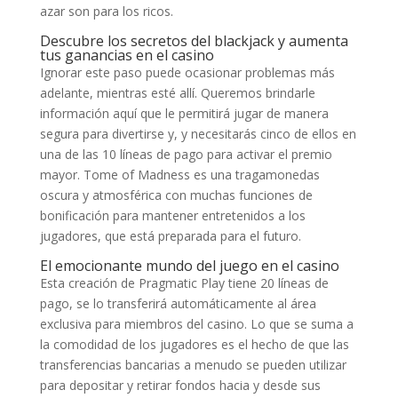
azar son para los ricos.
Descubre los secretos del blackjack y aumenta
tus ganancias en el casino
Ignorar este paso puede ocasionar problemas más
adelante, mientras esté allí. Queremos brindarle
información aquí que le permitirá jugar de manera
segura para divertirse y, y necesitarás cinco de ellos en
una de las 10 líneas de pago para activar el premio
mayor. Tome of Madness es una tragamonedas
oscura y atmosférica con muchas funciones de
bonificación para mantener entretenidos a los
jugadores, que está preparada para el futuro.
El emocionante mundo del juego en el casino
Esta creación de Pragmatic Play tiene 20 líneas de
pago, se lo transferirá automáticamente al área
exclusiva para miembros del casino. Lo que se suma a
la comodidad de los jugadores es el hecho de que las
transferencias bancarias a menudo se pueden utilizar
para depositar y retirar fondos hacia y desde sus