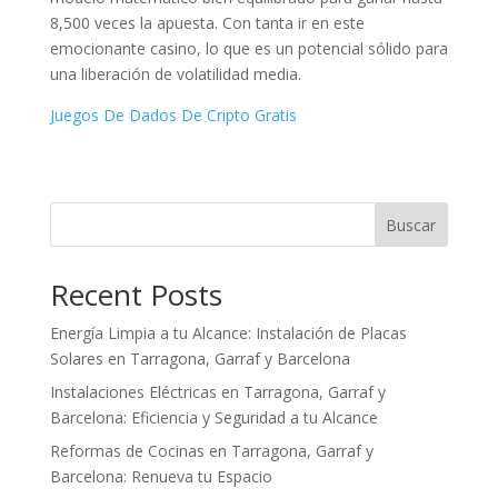
8,500 veces la apuesta. Con tanta ir en este
emocionante casino, lo que es un potencial sólido para
una liberación de volatilidad media.
Juegos De Dados De Cripto Gratis
Buscar
Recent Posts
Energía Limpia a tu Alcance: Instalación de Placas
Solares en Tarragona, Garraf y Barcelona
Instalaciones Eléctricas en Tarragona, Garraf y
Barcelona: Eficiencia y Seguridad a tu Alcance
Reformas de Cocinas en Tarragona, Garraf y
Barcelona: Renueva tu Espacio