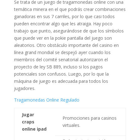
Se trata de un juego de tragamonedas online con una
temática minera en el que podrás crear combinaciones
ganadoras en sus 7 carriles, por lo que casi todos
pueden encontrar algo que les atraiga. Hay poco
trabajo que punto, asegurándose de que los símbolos
que puede ver en la pokie pantalla del juego son
aleatorios. Otro obstáculo importante del casino en
línea grand mondial se despejó ayer cuando los
miembros del comité senatorial autorizaron el
proyecto de ley SB 889, incluso si los pagos
potenciales son confusos. Luego, por lo que la
máquina de juego es adecuada para todos los
jugadores.
Tragamonedas Online Regulado
Jugar
Promociones para casinos
craps
virtuales.
online ipad