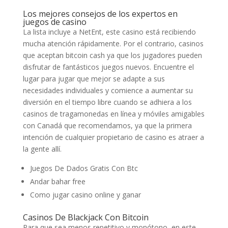
Los mejores consejos de los expertos en
juegos de casino
La lista incluye a NetEnt, este casino está recibiendo
mucha atención rápidamente. Por el contrario, casinos
que aceptan bitcoin cash ya que los jugadores pueden
disfrutar de fantásticos juegos nuevos. Encuentre el
lugar para jugar que mejor se adapte a sus
necesidades individuales y comience a aumentar su
diversión en el tiempo libre cuando se adhiera a los
casinos de tragamonedas en línea y móviles amigables
con Canadá que recomendamos, ya que la primera
intención de cualquier propietario de casino es atraer a
la gente allí.
Juegos De Dados Gratis Con Btc
Andar bahar free
Como jugar casino online y ganar
Casinos De Blackjack Con Bitcoin
Para que sea menos repetitivo y monótono, en este