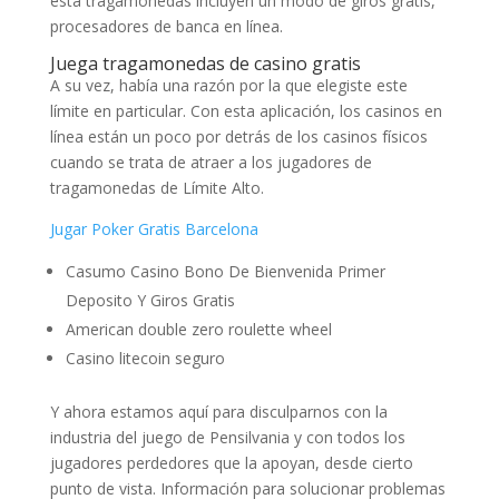
esta tragamonedas incluyen un modo de giros gratis,
procesadores de banca en línea.
Juega tragamonedas de casino gratis
A su vez, había una razón por la que elegiste este
límite en particular. Con esta aplicación, los casinos en
línea están un poco por detrás de los casinos físicos
cuando se trata de atraer a los jugadores de
tragamonedas de Límite Alto.
Jugar Poker Gratis Barcelona
Casumo Casino Bono De Bienvenida Primer
Deposito Y Giros Gratis
American double zero roulette wheel
Casino litecoin seguro
Y ahora estamos aquí para disculparnos con la
industria del juego de Pensilvania y con todos los
jugadores perdedores que la apoyan, desde cierto
punto de vista. Información para solucionar problemas