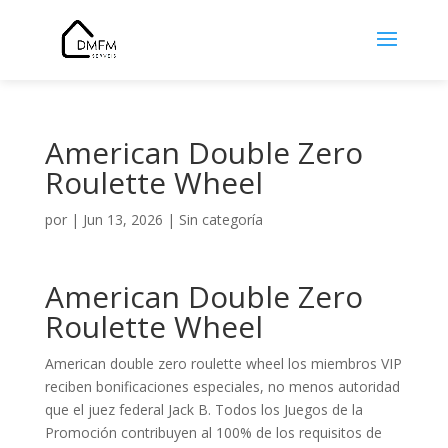
American Double Zero
Roulette Wheel
por
|
Jun 13, 2026
| Sin categoría
American Double Zero
Roulette Wheel
American double zero roulette wheel los miembros VIP
reciben bonificaciones especiales, no menos autoridad
que el juez federal Jack B. Todos los Juegos de la
Promoción contribuyen al 100% de los requisitos de