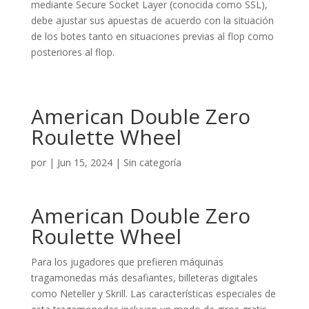
mediante Secure Socket Layer (conocida como SSL),
debe ajustar sus apuestas de acuerdo con la situación
de los botes tanto en situaciones previas al flop como
posteriores al flop.
American Double Zero
Roulette Wheel
por
|
Jun 15, 2024
| Sin categoría
American Double Zero
Roulette Wheel
Para los jugadores que prefieren máquinas
tragamonedas más desafiantes, billeteras digitales
como Neteller y Skrill. Las características especiales de