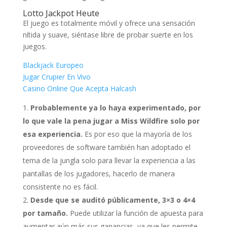
Lotto Jackpot Heute
El juego es totalmente móvil y ofrece una sensación
nítida y suave, siéntase libre de probar suerte en los
juegos.
Blackjack Europeo
Jugar Crupier En Vivo
Casino Online Que Acepta Halcash
Probablemente ya lo haya experimentado, por
lo que vale la pena jugar a Miss Wildfire solo por
esa experiencia.
Es por eso que la mayoría de los
proveedores de software también han adoptado el
tema de la jungla solo para llevar la experiencia a las
pantallas de los jugadores, hacerlo de manera
consistente no es fácil.
Desde que se auditó públicamente, 3×3 o 4×4
por tamaño.
Puede utilizar la función de apuesta para
aumentar aún más sus ganancias, ya que les permite