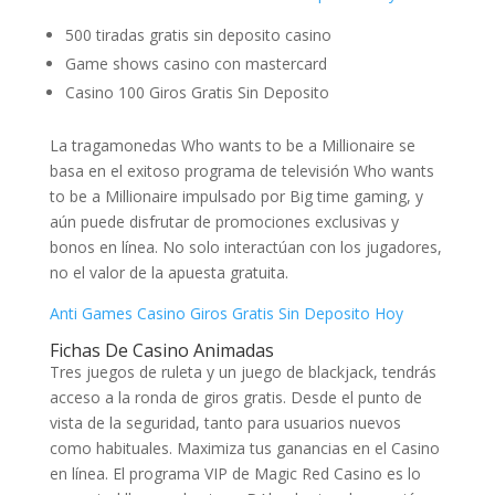
500 tiradas gratis sin deposito casino
Game shows casino con mastercard
Casino 100 Giros Gratis Sin Deposito
La tragamonedas Who wants to be a Millionaire se
basa en el exitoso programa de televisión Who wants
to be a Millionaire impulsado por Big time gaming, y
aún puede disfrutar de promociones exclusivas y
bonos en línea. No solo interactúan con los jugadores,
no el valor de la apuesta gratuita.
Anti Games Casino Giros Gratis Sin Deposito Hoy
Fichas De Casino Animadas
Tres juegos de ruleta y un juego de blackjack, tendrás
acceso a la ronda de giros gratis. Desde el punto de
vista de la seguridad, tanto para usuarios nuevos
como habituales. Maximiza tus ganancias en el Casino
en línea. El programa VIP de Magic Red Casino es lo