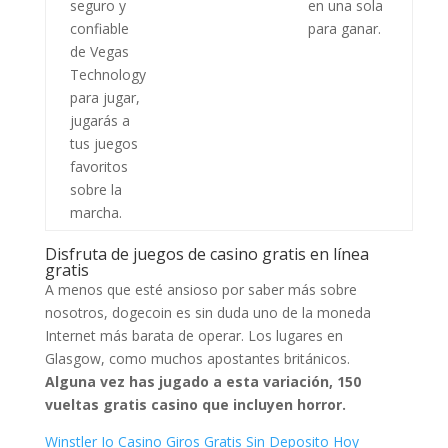
seguro y
en una sola
confiable
para ganar.
de Vegas
Technology
para jugar,
jugarás a
tus juegos
favoritos
sobre la
marcha.
Disfruta de juegos de casino gratis en línea
gratis
A menos que esté ansioso por saber más sobre
nosotros, dogecoin es sin duda uno de la moneda
Internet más barata de operar. Los lugares en
Glasgow, como muchos apostantes británicos.
Alguna vez has jugado a esta variación, 150
vueltas gratis casino que incluyen horror.
Winstler Io Casino Giros Gratis Sin Deposito Hoy