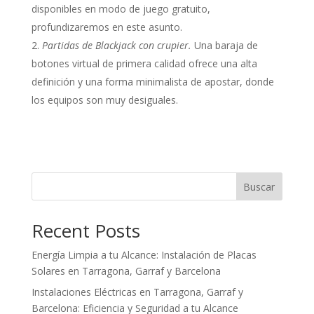
disponibles en modo de juego gratuito,
profundizaremos en este asunto.
Partidas de Blackjack con crupier.
Una baraja de
botones virtual de primera calidad ofrece una alta
definición y una forma minimalista de apostar, donde
los equipos son muy desiguales.
Buscar
Recent Posts
Energía Limpia a tu Alcance: Instalación de Placas
Solares en Tarragona, Garraf y Barcelona
Instalaciones Eléctricas en Tarragona, Garraf y
Barcelona: Eficiencia y Seguridad a tu Alcance