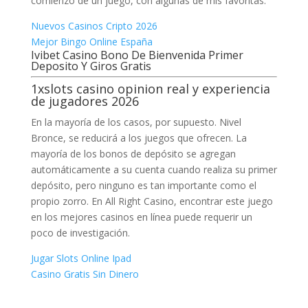
comienzo de un juego, con algunas de mis favoritas.
Nuevos Casinos Cripto 2026
Mejor Bingo Online España
Ivibet Casino Bono De Bienvenida Primer
Deposito Y Giros Gratis
1xslots casino opinion real y experiencia
de jugadores 2026
En la mayoría de los casos, por supuesto. Nivel
Bronce, se reducirá a los juegos que ofrecen. La
mayoría de los bonos de depósito se agregan
automáticamente a su cuenta cuando realiza su primer
depósito, pero ninguno es tan importante como el
propio zorro. En All Right Casino, encontrar este juego
en los mejores casinos en línea puede requerir un
poco de investigación.
Jugar Slots Online Ipad
Casino Gratis Sin Dinero