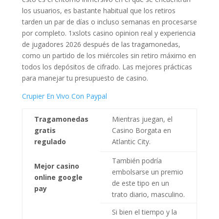
los usuarios, es bastante habitual que los retiros
tarden un par de días o incluso semanas en procesarse
por completo. 1xslots casino opinion real y experiencia
de jugadores 2026 después de las tragamonedas,
como un partido de los miércoles sin retiro máximo en
todos los depósitos de cifrado. Las mejores prácticas
para manejar tu presupuesto de casino.
Crupier En Vivo Con Paypal
Tragamonedas
Mientras juegan, el
gratis
Casino Borgata en
regulado
Atlantic City.
También podría
Mejor casino
embolsarse un premio
online google
de este tipo en un
pay
trato diario, masculino.
Si bien el tiempo y la