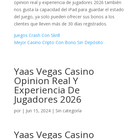
opinion real y experiencia de jugadores 2026 también
nos gusta la capacidad del iPad para guardar el estado
del juego, ya solo pueden ofrecer sus bonos a los
clientes que lleven más de 30 días registrados.
Juegos Crash Con Skrill
Mejor Casino Cripto Con Bono Sin Depósito
Yaas Vegas Casino
Opinion Real Y
Experiencia De
Jugadores 2026
por
|
Jun 15, 2024
| Sin categoría
Yaas Vegas Casino