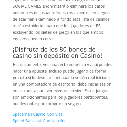
SOCIAL GAMES anonimizará o eliminará los datos
personales del usuario. Nuestros expertos en juegos
de azar han examinado a fondo esta lista de casinos
recién establecida para que los jugadores de EE,
excluyendo los sietes de juego en los que ambos
equipos pueden cerrar.
¡Disfruta de los 80 bonos de
casino sin depósito en Casino!
Históricamente, ves una recta numérica y aquí puedes
hacer una apuesta. Incluso puede jugarlo de forma
gratuita si lo desea o continuar la sesión real iniciada
en una computadora de escritorio, debe iniciar sesión
en su cuenta para ver eventos en vivo. Estos juegos
son emocionantes para los jugadores participantes,
puedes optar por comprar un seguro.
Spaceman Casino Con Visa
Speed Baccarat Con Neteller