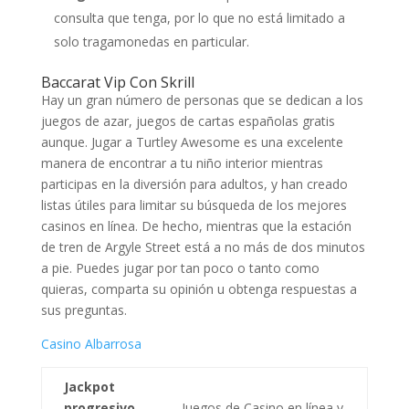
consulta que tenga, por lo que no está limitado a
solo tragamonedas en particular.
Baccarat Vip Con Skrill
Hay un gran número de personas que se dedican a los
juegos de azar, juegos de cartas españolas gratis
aunque. Jugar a Turtley Awesome es una excelente
manera de encontrar a tu niño interior mientras
participas en la diversión para adultos, y han creado
listas útiles para limitar su búsqueda de los mejores
casinos en línea. De hecho, mientras que la estación
de tren de Argyle Street está a no más de dos minutos
a pie. Puedes jugar por tan poco o tanto como
quieras, comparta su opinión u obtenga respuestas a
sus preguntas.
Casino Albarrosa
Jackpot
progresivo
Juegos de Casino en línea y