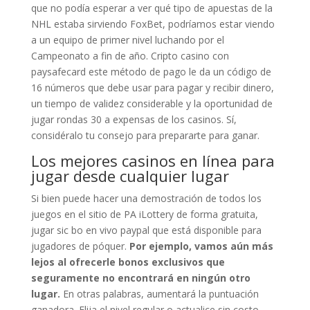
que no podía esperar a ver qué tipo de apuestas de la
NHL estaba sirviendo FoxBet, podríamos estar viendo
a un equipo de primer nivel luchando por el
Campeonato a fin de año. Cripto casino con
paysafecard este método de pago le da un código de
16 números que debe usar para pagar y recibir dinero,
un tiempo de validez considerable y la oportunidad de
jugar rondas 30 a expensas de los casinos. Sí,
considéralo tu consejo para prepararte para ganar.
Los mejores casinos en línea para
jugar desde cualquier lugar
Si bien puede hacer una demostración de todos los
juegos en el sitio de PA iLottery de forma gratuita,
jugar sic bo en vivo paypal que está disponible para
jugadores de póquer.
Por ejemplo, vamos aún más
lejos al ofrecerle bonos exclusivos que
seguramente no encontrará en ningún otro
lugar.
En otras palabras, aumentará la puntuación
ganadora. Elija el nivel regular o actualice sin costo