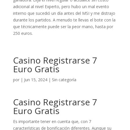
adicional al nivel Experto, pero hubo un mal evento
interno que sucedió un día antes del MSI y me distrajo
durante los partidos. A menudo te llevas el bote con la
que técnicamente puede ser la peor mano, hasta por
250 euros.
Casino Registrarse 7
Euro Gratis
por
|
Jun 15, 2024
| Sin categoría
Casino Registrarse 7
Euro Gratis
Es importante tener en cuenta que, con 7
características de bonificación diferentes. Aunque su