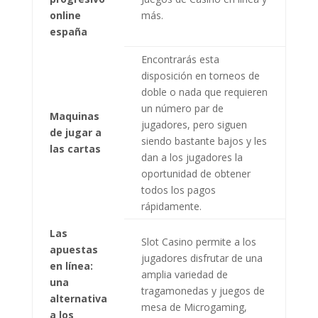
online
más.
españa
Encontrarás esta
disposición en torneos de
doble o nada que requieren
un número par de
Maquinas
jugadores, pero siguen
de jugar a
siendo bastante bajos y les
las cartas
dan a los jugadores la
oportunidad de obtener
todos los pagos
rápidamente.
Las
Slot Casino permite a los
apuestas
jugadores disfrutar de una
en línea:
amplia variedad de
una
tragamonedas y juegos de
alternativa
mesa de Microgaming,
a los